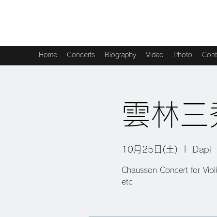
Kanami Nishimoto -西本佳奈美
Home
Concerts
Biography
Video
Photo
Cont
雲林三
10月25日(土)
  |  
Dapi
Chausson Concert for Viol
etc