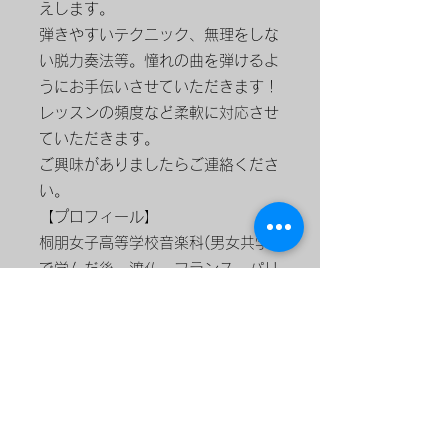
えします。
弾きやすいテクニック、無理をしな
い脱力奏法等。憧れの曲を弾けるよ
うにお手伝いさせていただきます！
レッスンの頻度など柔軟に対応させ
ていただきます。
ご興味がありましたらご連絡くださ
い。
【プロフィール】
桐朋女子高等学校音楽科(男女共学)
で学んだ後、渡仏。フランス・パリ
地方音楽院、リヨン国立高等音楽
院、パリ国立高等音楽院、スイス・
チューリヒ芸術大学で計10年間学
び、様々な国際コンクールに受賞す
る。日本クラシックコンクール審査
員。