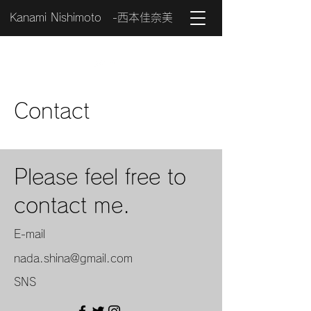
Kanami Nishimoto -西本佳奈美
Contact
Please feel free to
contact me.
E-mail
nada.shina@gmail.com
SNS