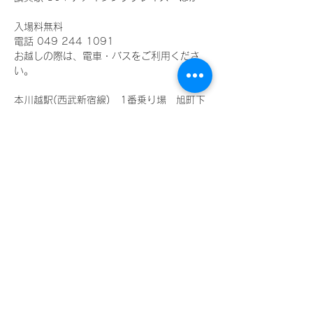
入場料無料
電話 049 244 1091
お越しの際は、電車・バスをご利用くださ
い。
本川越駅(西武新宿線)　1番乗り場　旭町下
車
川越駅西口(東武東上線、JR埼京線)
5番乗り場　今福中台行き　または川越営業
所行き　旭町下車
4番乗り場　南大塚駅行き　または新狭山駅
南口行き　旭町下車
このイベントをシェア