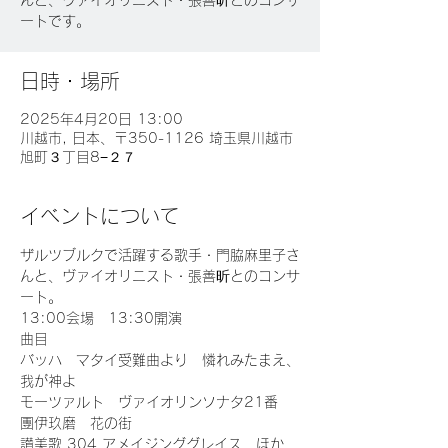
んと、ヴァイオリニスト・張善昕とのコンサ
ートです。
日時・場所
2025年4月20日 13:00
川越市, 日本、〒350-1126 埼玉県川越市
旭町３丁目8−２７
イベントについて
ザルツブルクで活躍する歌手・門脇麻里子さ
んと、ヴァイオリニスト・張善昕とのコンサ
ート。
13:00会場　13:30開演
曲目
バッハ　マタイ受難曲より　憐れみたまえ、
我が神よ
モーツァルト　ヴァイオリンソナタ21番
團伊玖磨　花の街
讃美歌 304 アメイジンググレイス　ほか