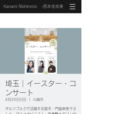
Kanami Nishimoto -西本佳奈美
埼玉｜イースター・コ
ンサート
4月20日(日)
  |  
川越市
ザルツブルクで活躍する歌手・門脇麻里子さ