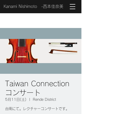
Kanami Nishimoto -西本佳奈美
Taiwan Connection
コンサート
5月11日(土)
  |  
Rende District
台南にて。レクチャーコンサートです。